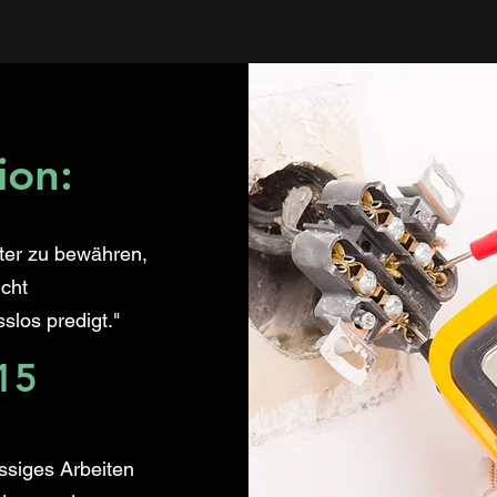
ion:
iter zu bewähren,
cht
los predigt."
15
ssiges Arbeiten