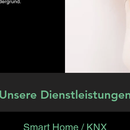
dergrund.
Unsere Dienstleistunge
Smart Home / KNX